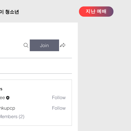
지난 예배
이 청소년
Join
s
ee
Follow
mkupcp
Follow
cp
Members (2)