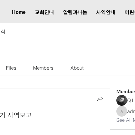
Home
교회안내
알림과나눔
사역안내
어린
소식
Files
Members
About
Member
Q L
ad
4분기 사역보고
admkup
See All 