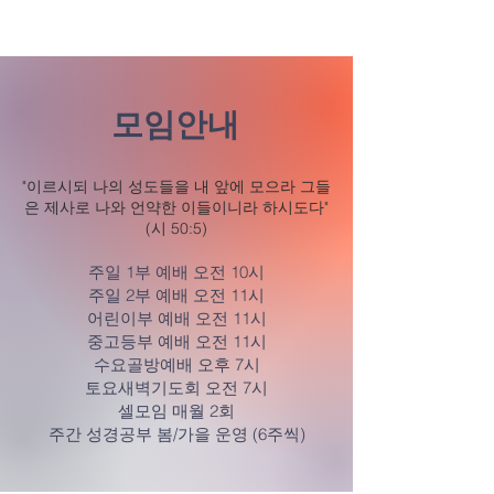
모임안내
"이르시되 나의 성도들을 내 앞에 모으라 그들
은 제사로 나와 언약한 이들이니라 하시도다"
(시 50:5)
주일 1부 예배 오전 10시
주일 2부 예배 오전 11시
어린이부 예배 오전 11시
중고등부 예배 오전 11시
수요골방예배 오후 7시
토요새벽기도회 오전 7시
셀모임 매월 2회
주간 성경공부 봄/가을 운영 (6주씩)