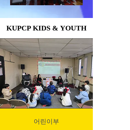
KUPCP KIDS & YOUTH
KUPCP KIDS & YOUTH
어린이부