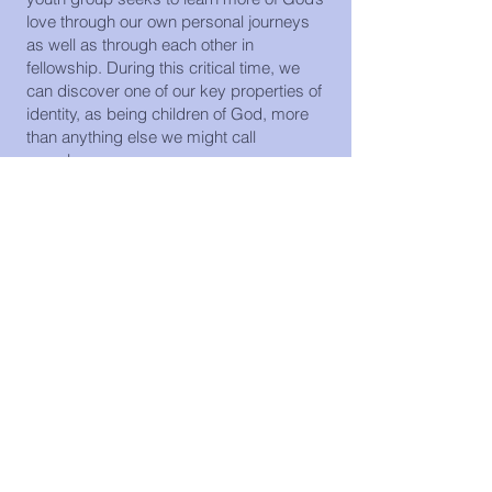
love through our own personal journeys
as well as through each other in
fellowship. During this critical time, we
can discover one of our key properties of
identity, as being children of God, more
than anything else we might call
ourselves.
We are continuously looking for ways to
spend more time with God and with each
other, from worship and Bible study to
games and programs. We would like to
realize our church, the body of Christ, as
our true home and place where we
belong. Please join us on Sundays during
worship and praise, and welcome to our
family!