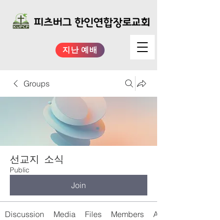
지난 예배
Groups
선교지 소식
Public
Join
Discussion
Media
Files
Members
About