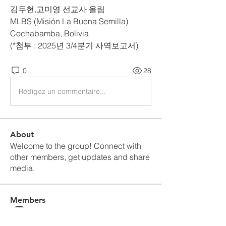
김두현
,
고미영 선교사 올림
MLBS (Misión La Buena Semilla)
Cochabamba, Bolivia
(*
첨부 
: 2025
년 
3/4
분기 사역보고서
) 
0
28
Rédigez un commentaire...
About
Welcome to the group! Connect with
other members, get updates and share
media.
Members
Q Lee
Follow