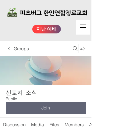
지난 예배
Groups
선교지 소식
Public
Join
Discussion
Media
Files
Members
About