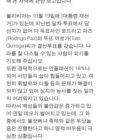
해 온 사역에 관한 보고입니다
.
볼리비아는 
10
월 
19
일에 
[
대통령 재선
거
]
가 있는데 지난번 일차 투표에서 당
선자가 없어 다 득표자인 로드리고 파즈
(Rodrigo Paz)
와 뚜또 끼로가
(Tuto 
Quiroga)
씨가 결선투표를 갖습니다
. 
나
라를 잘 다스릴 수 있는 사람이 되기를 
기도해 주십시오
.
또한 경제적으로는 인플레션이 
18%
나 
되어 서민들의 삶이 힘들어지고 있고
, 
여
전히 휘발유와 디젤 등의 문제가 해결이 
되지 않고 있어 심지어 농사를 짓는 일까
지 어려워지고 있습니다
.
따라서 백성들의 불안감은 증가하고 있
어 연일 데모가 벌어지고 있는데
, 
그 와
중에서도 울끗삐냐 축제와 같은 우상놀
음은 진행한다고 하니 영적 어두움이 극
심한 상황입니다
.