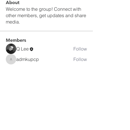
About
Welcome to the group! Connect with
other members, get updates and share
media.
Members
Q Lee
Follow
admkupcp
Follow
admkupcp
See All Members (2)
피츠버그