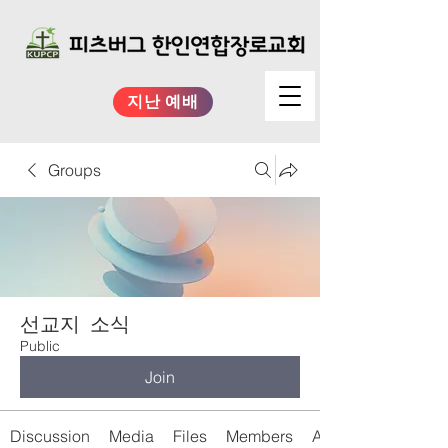
지난 예배
Groups
선교지 소식
Public
Join
Discussion
Media
Files
Members
About