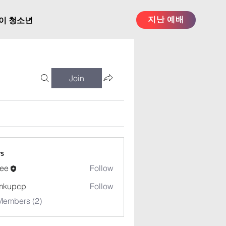
지난 예배
이 청소년
Join
s
ee
Follow
mkupcp
Follow
cp
Members (2)