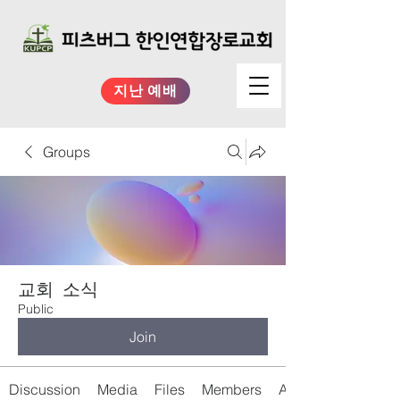
지난 예배
Groups
교회 소식
Public
Join
Discussion
Media
Files
Members
About