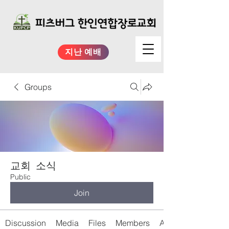
지난 예배
Groups
교회 소식
Public
Join
Discussion
Media
Files
Members
About