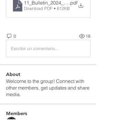
11_Bulletin_2024_3_17
.pdf
Download PDF • 612KB
0
18
Escribir un comentario...
About
Welcome to the group! Connect with
other members, get updates and share
media.
Members
Q Lee
Follow
admkupcp
Follow