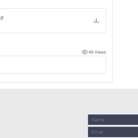
df
49 Views