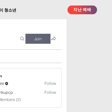
지난 예배
이 청소년
Join
s
ee
Follow
mkupcp
Follow
cp
Members (2)