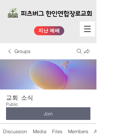
지난 예배
Groups
교회 소식
Public
Join
Discussion
Media
Files
Members
About