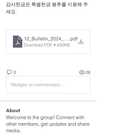
감사헌금은 특별헌금 봉투를 이용해 주
세요.
12_Bulletin_2024_3_24_종려주일
.pdf
Download PDF • 630KB
0
26
Rédigez un commentaire...
About
Welcome to the group! Connect with
other members, get updates and share
media.