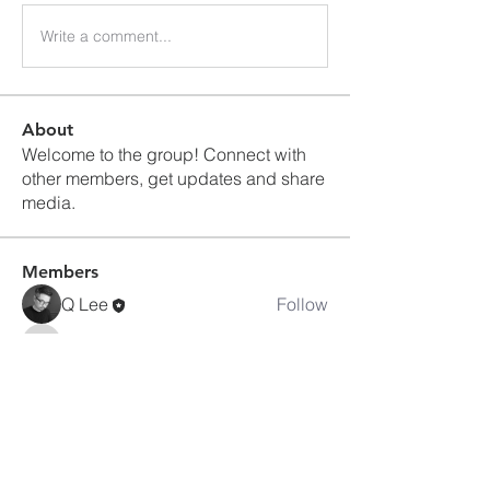
Write a comment...
About
Welcome to the group! Connect with
other members, get updates and share
media.
Members
Q Lee
Follow
admkupcp
Follow
admkupcp
See All Members (2)