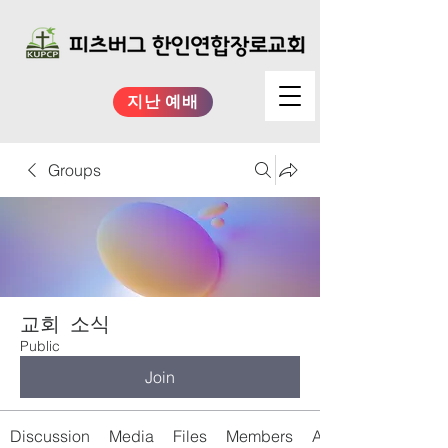
지난 예배
Groups
교회 소식
Public
Join
Discussion
Media
Files
Members
About