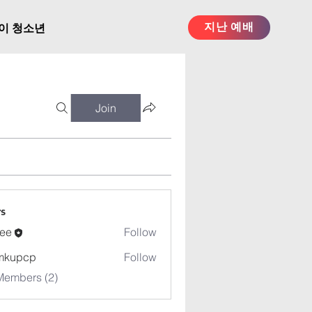
지난 예배
이 청소년
Join
s
ee
Follow
mkupcp
Follow
cp
Members (2)