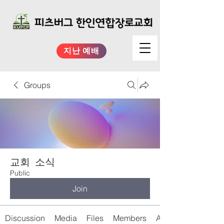
지난 예배
Groups
교회 소식
Public
Join
Discussion
Media
Files
Members
About