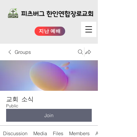
지난 예배
Groups
교회 소식
Public
Join
Discussion
Media
Files
Members
About