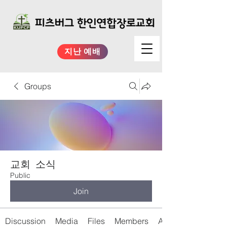
지난 예배
Groups
교회 소식
Public
Join
Discussion
Media
Files
Members
About