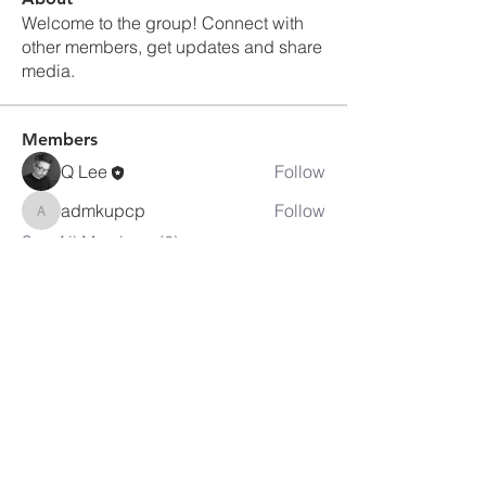
Welcome to the group! Connect with
other members, get updates and share
media.
Members
Q Lee
Follow
admkupcp
Follow
admkupcp
See All Members (2)
피츠버그