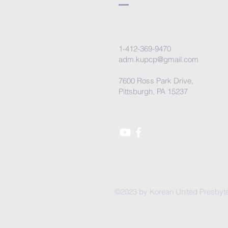
1-412-369-9470
adm.kupcp@gmail.com
7600 Ross Park Drive,
Pittsburgh, PA 15237
©2023 by Korean United Presbyter