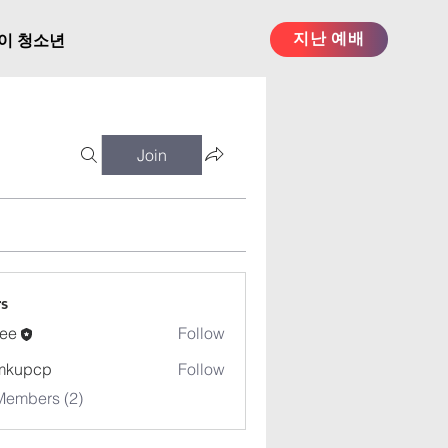
지난 예배
이 청소년
Join
s
ee
Follow
mkupcp
Follow
cp
Members (2)