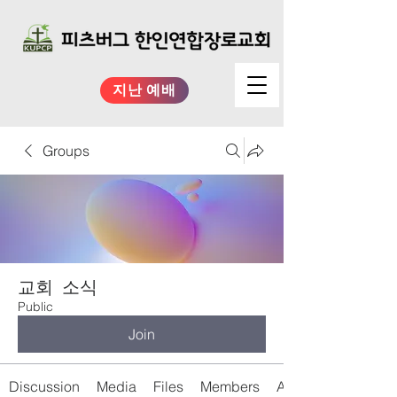
지난 예배
Groups
교회 소식
Public
Join
Discussion
Media
Files
Members
About