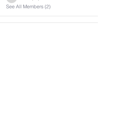
admkupcp
See All Members (2)
피츠버그
한인연합장로교회
1-412-369-9470
adm.kupcp@gmail.com
7600 Ross Park Drive,
Pittsburgh, PA 15237