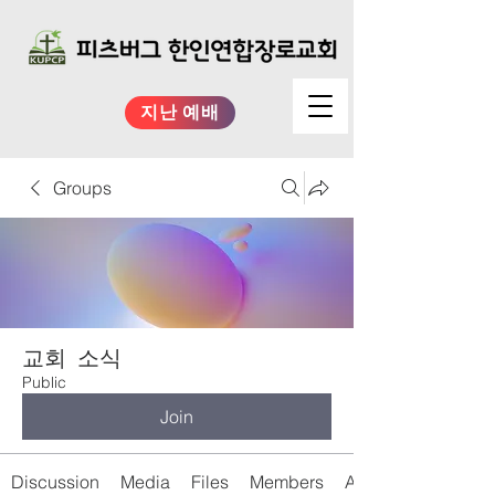
지난 예배
Groups
교회 소식
Public
Join
Discussion
Media
Files
Members
About