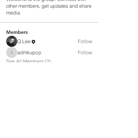
other members, get updates and share
media.
Members
Q Lee
Follow
admkupcp
Follow
admkupcp
See All Members (2)
피츠버그
한인연합장로교회