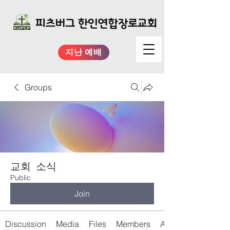
지난 예배
Groups
교회 소식
Public
Join
Discussion
Media
Files
Members
About