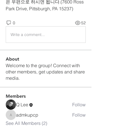
은 우편으로 하시면 됩니다.(7600 Ross 
Park Drive, Pittsburgh, PA 15237)
0
52
Write a comment...
About
Welcome to the group! Connect with
other members, get updates and share
media.
Members
Q Lee
Follow
admkupcp
Follow
admkupcp
See All Members (2)