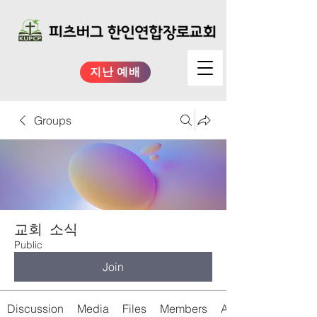
지난 예배
Groups
교회 소식
Public
Join
Discussion
Media
Files
Members
About