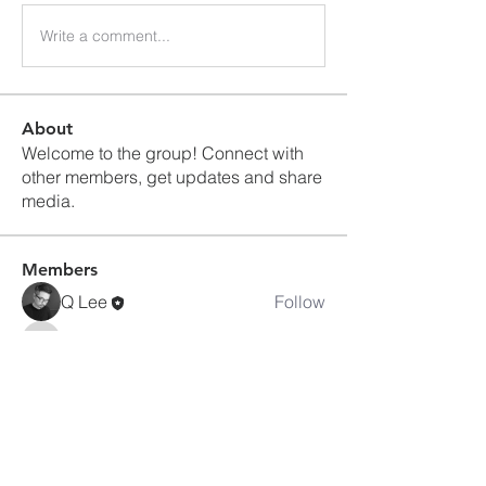
Write a comment...
About
Welcome to the group! Connect with
other members, get updates and share
media.
Members
Q Lee
Follow
admkupcp
Follow
admkupcp
See All Members (2)