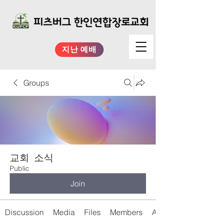
지난 예배
Groups
교회 소식
Public
Join
Discussion
Media
Files
Members
About