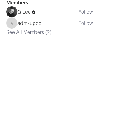
Members
Q Lee
Follow
admkupcp
Follow
admkupcp
See All Members (2)
피츠버그
한인연합장로교회
1-412-369-9470
adm.kupcp@gmail.com