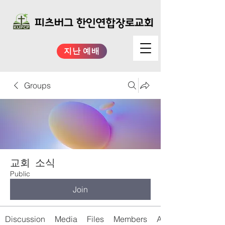
지난 예배
Groups
교회 소식
Public
Join
Discussion
Media
Files
Members
About