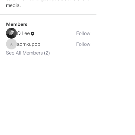
media.
Members
Q Lee
Follow
admkupcp
Follow
admkupcp
See All Members (2)
피츠버그
한인연합장로교회