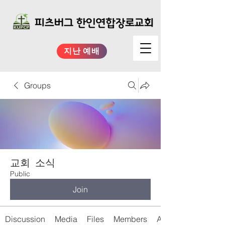
지난 예배
Groups
교회 소식
Public
Join
Discussion
Media
Files
Members
About