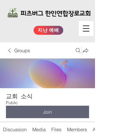
지난 예배
Groups
교회 소식
Public
Join
Discussion
Media
Files
Members
About