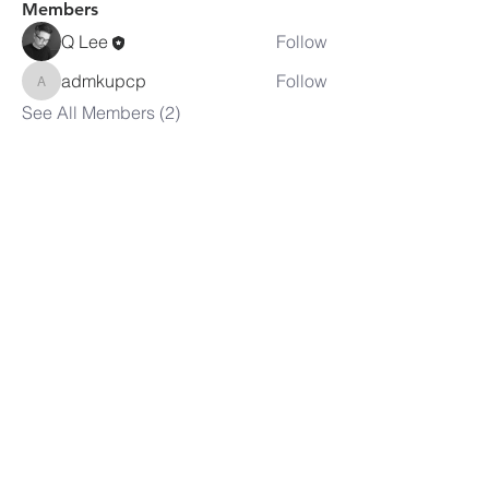
Members
Q Lee
Follow
admkupcp
Follow
admkupcp
See All Members (2)
피츠버그
한인연합장로교회
1-412-369-9470
adm.kupcp@gmail.com