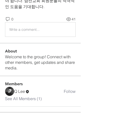
야 합니다. 남선교회 회원분들의 적극적
인 도움을 기대합니다.
0
41
Write a comment...
About
Welcome to the group! Connect with
other members, get updates and share
media.
Members
Q Lee
Follow
See All Members (1)