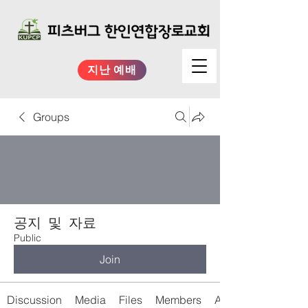
지난 예배
Groups
공지 및 자료
Public
Join
Discussion
Media
Files
Members
About