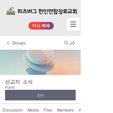
지난 예배
Groups
선교지 소식
Public
Join
Discussion
Media
Files
Members
About