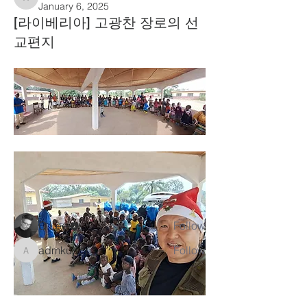
admkupcp
January 6, 2025
[라이베리아] 고광찬 장로의 선
교편지
About
Welcome to the group! Connect with
other members, get updates and share
media.
Members
Q Lee
Follow
admkupcp
Follow
admkupcp
See All Members (2)