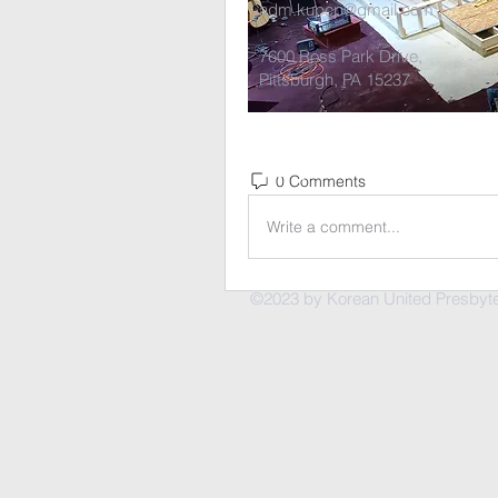
adm.kupcp@gmail.com
7600 Ross Park Drive,
Pittsburgh, PA 15237
0 Comments
Write a comment...
©2023 by Korean United Presbyter