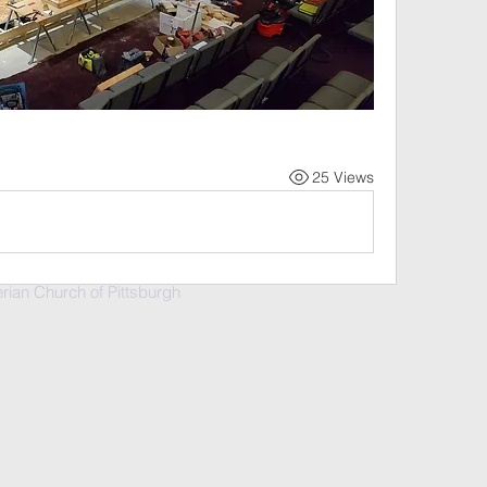
25 Views
ian Church of Pittsburgh