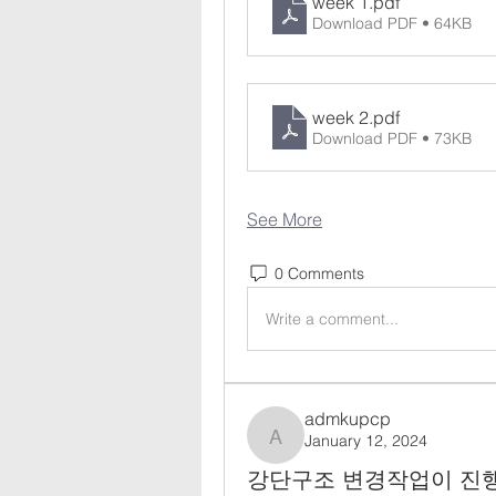
week 1
.pdf
Download PDF • 64KB
week 2
.pdf
Download PDF • 73KB
See More
0 Comments
Write a comment...
admkupcp
January 12, 2024
admkupcp
강단구조 변경작업이 진행 