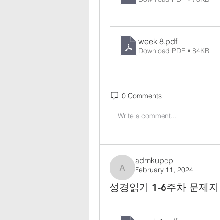
week 8
.pdf
Download PDF • 84KB
0 Comments
Write a comment...
admkupcp
February 11, 2024
admkupcp
성경읽기 1-6주차 문제지