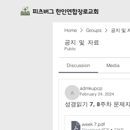
Home
Groups
공지 및 
공지 및 자료
Public
Discussion
Media
admkupcp
February 24, 2024
admkupcp
성경읽기 7, 8주차 문제
week 7
.pdf
Download PDF • 73KB